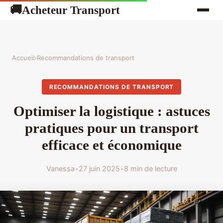
Acheteur Transport
🚚
Accueil
›
Recommandations de transport
RECOMMANDATIONS DE TRANSPORT
Optimiser la logistique : astuces
pratiques pour un transport
efficace et économique
Vanessa
•
27 juin 2025
•
8 min de lecture